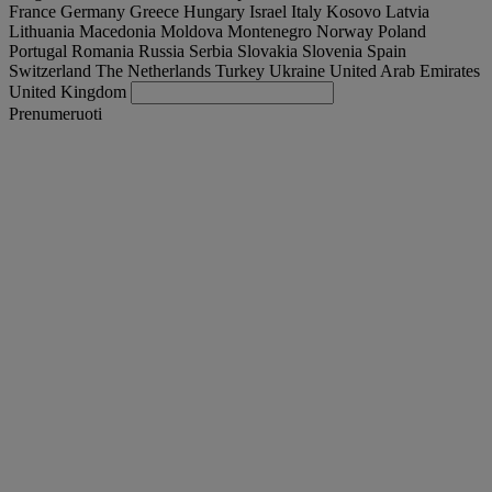
France
Germany
Greece
Hungary
Israel
Italy
Kosovo
Latvia
Lithuania
Macedonia
Moldova
Montenegro
Norway
Poland
Portugal
Romania
Russia
Serbia
Slovakia
Slovenia
Spain
Switzerland
The Netherlands
Turkey
Ukraine
United Arab Emirates
United Kingdom
Prenumeruoti
Lithuania
Lietuvių
Find your truck
Togg
Pasiūlymai
Togg
Used Trucks by Renault Trucks
Togg
Mūsų svetainės
susisiekite su mumis