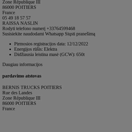
Zone République III
86000 POITIERS
France
05 49 18 57 57
RAISSA NASLIN
Rodyti telefono numerį
+33764599468
Susisiekite naudodami Whatsapp
Siųsti pranešimą
Pirmosios registracijos data:
12/12/2022
Energijos rūšis:
Elektra
Didžiausia leistina masė (GCW):
650t
Daugiau informacijos
pardavimo atstovas
BERNIS TRUCKS POITIERS
Rue des Landes
Zone République III
86000 POITIERS
France