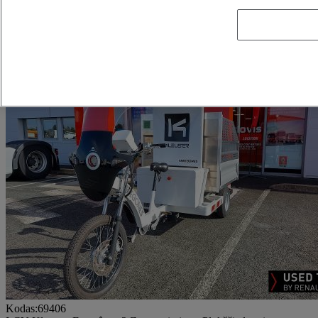
Kėbulo tipas
Plokščiadugnis
20450N95603
Hidraulinis komplektas
20450N95603
Used Renault LCV
Kodas:69406