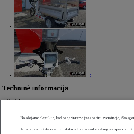
+5
Techninė informacija
važiuoklė
kabina ir įranga
jėgos agregatai
antstatas
Naudojame slapukus, kad pagerintume jūsų patirtį svetainėje, išsaugot
Didžiausia leistina masė (GCW):
650.0
Toliau pasirinkite savo nuostatas arba
sužinokite daugiau apie slapuku
Emisija:
Zero emission