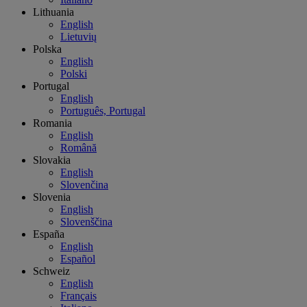
Lithuania
English
Lietuvių
Polska
English
Polski
Portugal
English
Português, Portugal
Romania
English
Română
Slovakia
English
Slovenčina
Slovenia
English
Slovenščina
España
English
Español
Schweiz
English
Français