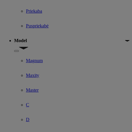
Priekaba
Puspriekabė
Model
Show submenu for Model
Magnum
Maxity
Master
C
D