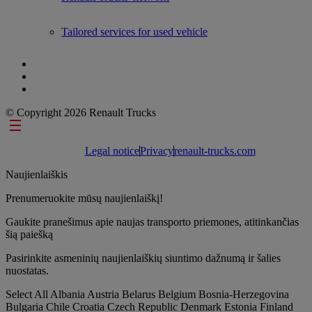
Tailored services for used vehicle
© Copyright 2026 Renault Trucks
Footer links
Legal notice
Privacy
renault-trucks.com
Naujienlaiškis
Prenumeruokite mūsų naujienlaiškį!
Gaukite pranešimus apie naujas transporto priemones, atitinkančias
šią paiešką
Pasirinkite asmeninių naujienlaiškių siuntimo dažnumą ir šalies
nuostatas.
Select All
Albania
Austria
Belarus
Belgium
Bosnia-Herzegovina
Bulgaria
Chile
Croatia
Czech Republic
Denmark
Estonia
Finland