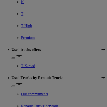
K
T
T High
Premium
Used trucks offers
Show submenu for Used trucks offers
T X-road
Used Trucks by Renault Trucks
Show submenu for Used Trucks by Renault Trucks
Our commitments
Renault Trucks' network