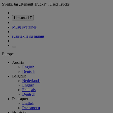
Sveiki, tai „Renault Trucks“ „Used Trucks“
Lithuania
LT
Mūsų svetainės
susisiekite su mumis
Europe
Austria
English
Deutsch
Belgique
Nederlands
English
Français
Deutsch
България
English
Български
Hrvatska