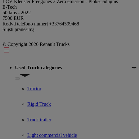
LCV Kleuster Freegônes 2 Zero emission - Plokščiadugnis
E-Tech
50 kms - 2022
7500 EUR
Rodyti telefono numerį
+33764599468
Siųsti pranešimą
© Copyright 2026 Renault Trucks
Footer
Used Truck categories
Show submenu for Used Truck categories
Tractor
Rigid Truck
Truck trailer
Light commercial vehicle