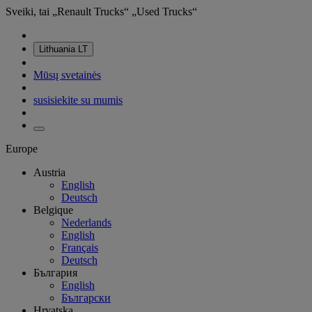
Sveiki, tai „Renault Trucks“ „Used Trucks“
Lithuania
LT
Mūsų svetainės
susisiekite su mumis
Europe
Austria
English
Deutsch
Belgique
Nederlands
English
Français
Deutsch
България
English
Български
Hrvatska