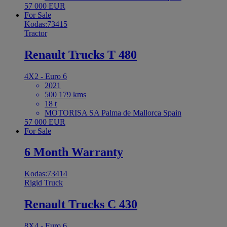
57 000 EUR
For Sale
Kodas:73415
Tractor
Renault Trucks T 480
4X2 - Euro 6
2021
500 179 kms
18 t
MOTORISA SA Palma de Mallorca Spain
57 000 EUR
For Sale
6 Month Warranty
Kodas:73414
Rigid Truck
Renault Trucks C 430
8X4 - Euro 6