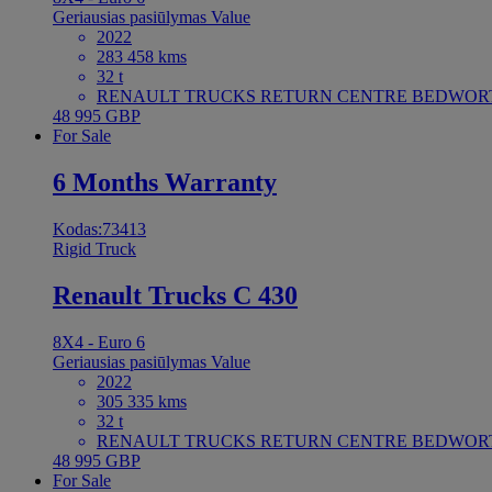
Geriausias pasiūlymas
Value
2022
283 458 kms
32 t
RENAULT TRUCKS RETURN CENTRE BEDWORTH 
48 995 GBP
For Sale
6 Months Warranty
Kodas:73413
Rigid Truck
Renault Trucks C 430
8X4 - Euro 6
Geriausias pasiūlymas
Value
2022
305 335 kms
32 t
RENAULT TRUCKS RETURN CENTRE BEDWORTH 
48 995 GBP
For Sale