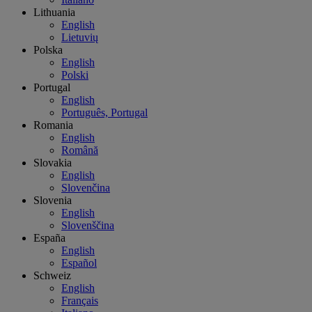
Lithuania
English
Lietuvių
Polska
English
Polski
Portugal
English
Português, Portugal
Romania
English
Română
Slovakia
English
Slovenčina
Slovenia
English
Slovenščina
España
English
Español
Schweiz
English
Français