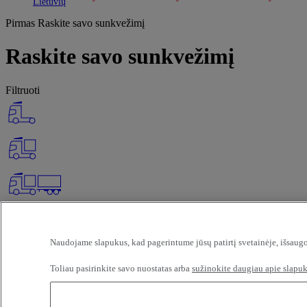
Toggle submenu
Toggle submenu
Lietuvių
Pirmas
Raskite savo sunkvežimį
Raskite savo sunkvežimį
Filtruoti
Naudojame slapukus, kad pagerintume jūsų patirtį svetainėje, išsaugo
Toliau pasirinkite savo nuostatas arba
sužinokite daugiau apie slapuk