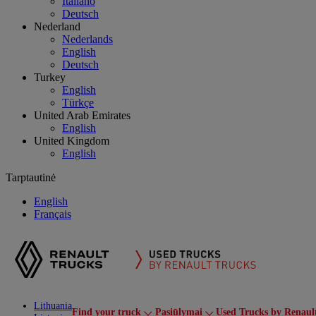
Italiano
Deutsch
Nederland
Nederlands
English
Deutsch
Turkey
English
Türkçe
United Arab Emirates
English
United Kingdom
English
Tarptautinė
English
Français
Lithuania
Find your truck
Pasiūlymai
Used Trucks by Renaul