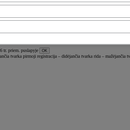
6 tr. priem. puslapyje
OK
jančia tvarka
pirmoji registracija – didėjančia tvarka
rida – mažėjančia t