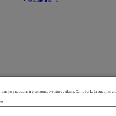
Toggle submenu
susisiekite su mumis
tume jūsų nuostatas ir įvertintume svetainės veikimą. Galite bet kada atnaujinti ar
us.