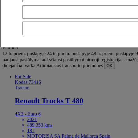
OK
Išplėstiniai filtrai
Nustatyti iš naujo
Taikyti
Pasirinkimas (937)
Filtruoti
12 tr. priem. puslapyje
24 tr. priem. puslapyje
48 tr. priem. puslapyje
9
naujausi pasiūlymai
anksčiausi pasiūlymai
pirmoji registracija – mažė
didėjančia tvarka
Artimiausios transporto priemonės
OK
For Sale
Kodas:73416
Tractor
Renault Trucks T 480
4X2 - Euro 6
2021
489 353 kms
18 t
MOTORISA SA Palma de Mallorca Spain