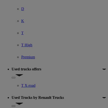
D
K
T
T High
Premium
Used trucks offers
Show submenu for Used trucks offers
T X-road
Used Trucks by Renault Trucks
Show submenu for Used Trucks by Renault Trucks