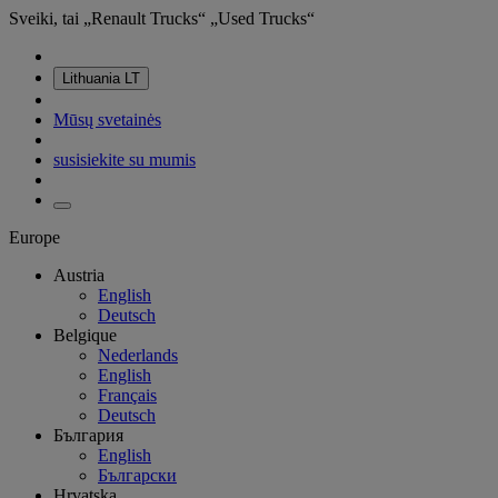
Sveiki, tai „Renault Trucks“ „Used Trucks“
Lithuania
LT
Mūsų svetainės
susisiekite su mumis
Europe
Austria
English
Deutsch
Belgique
Nederlands
English
Français
Deutsch
България
English
Български
Hrvatska