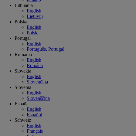
Lithuania
English
Lietuvių
Polska
English
Polski
Portugal
English
Português, Portugal
Romania
English
Română
Slovakia
English
Slovenčina
Slovenia
English
Slovenščina
España
English
Español
Schweiz
English
Français