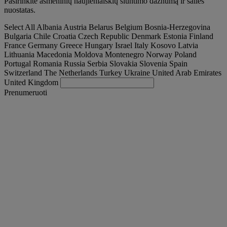
Pasirinkite asmeninių naujienlaiškių siuntimo dažnumą ir šalies
nuostatas.
Select All
Albania
Austria
Belarus
Belgium
Bosnia-Herzegovina
Bulgaria
Chile
Croatia
Czech Republic
Denmark
Estonia
Finland
France
Germany
Greece
Hungary
Israel
Italy
Kosovo
Latvia
Lithuania
Macedonia
Moldova
Montenegro
Norway
Poland
Portugal
Romania
Russia
Serbia
Slovakia
Slovenia
Spain
Switzerland
The Netherlands
Turkey
Ukraine
United Arab Emirates
United Kingdom
Prenumeruoti
Lithuania
Lietuvių
Find your truck
Togg
Pasiūlymai
Togg
Used Trucks by Renault Trucks
Togg
Mūsų svetainės
susisiekite su mumis