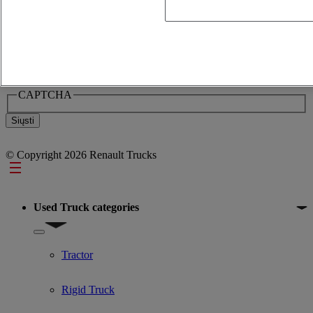
attention sur le fait que les commentaires que vous saisissez dans
l'application doivent être objectifs et en adéquation avec le but
recherché et ne pas porter atteinte aux droits des personnes. En cas
de manquement vous engagez votre responsabilité civile et pénale.
utwp.form.disclaimer.second_text
CAPTCHA
© Copyright 2026 Renault Trucks
Footer
Used Truck categories
Show submenu for Used Truck categories
Tractor
Rigid Truck