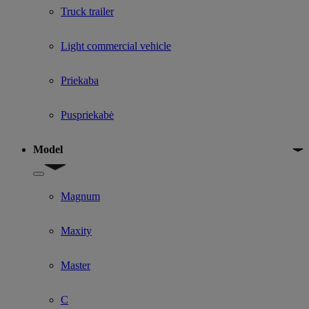
Truck trailer
Light commercial vehicle
Priekaba
Puspriekabė
Model
Show submenu for Model
Magnum
Maxity
Master
C