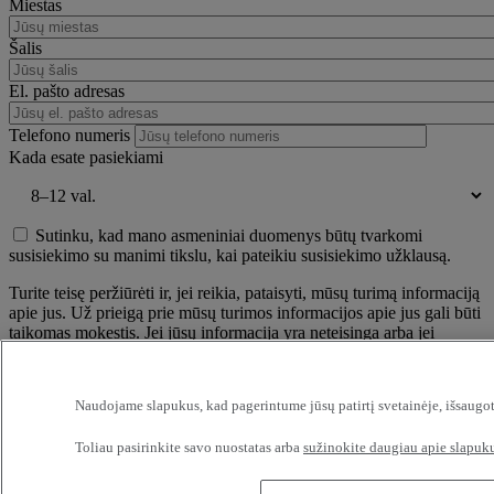
Miestas
Šalis
El. pašto adresas
Telefono numeris
Kada esate pasiekiami
Sutinku, kad mano asmeniniai duomenys būtų tvarkomi
susisiekimo su manimi tikslu, kai pateikiu susisiekimo užklausą.
Turite teisę peržiūrėti ir, jei reikia, pataisyti, mūsų turimą informaciją
apie jus. Už prieigą prie mūsų turimos informacijos apie jus gali būti
taikomas mokestis. Jei jūsų informacija yra neteisinga arba jei
nepageidaujate gauti informacijos nuo mūsų, parašykite mums
adresu: RENAULT TRUCKS, Digital Channel (TER C50 2 56) 99
Route de Lyon, 69806 Saint Priest Cedex / Prancūzija
Naudojame slapukus, kad pagerintume jūsų patirtį svetainėje, išsaugot
——
Toliau pasirinkite savo nuostatas arba
sužinokite daugiau apie slapuku
Conformément à la règlementation en vigueur et notamment celle
sur la protection des données personnelles, nous attirons votre