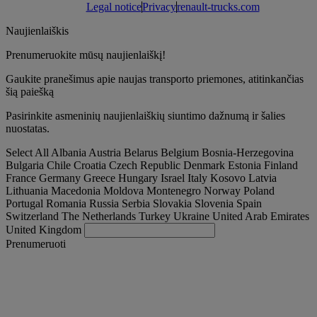
Legal notice
Privacy
renault-trucks.com
Naujienlaiškis
Prenumeruokite mūsų naujienlaiškį!
Gaukite pranešimus apie naujas transporto priemones, atitinkančias
šią paiešką
Pasirinkite asmeninių naujienlaiškių siuntimo dažnumą ir šalies
nuostatas.
Select All
Albania
Austria
Belarus
Belgium
Bosnia-Herzegovina
Bulgaria
Chile
Croatia
Czech Republic
Denmark
Estonia
Finland
France
Germany
Greece
Hungary
Israel
Italy
Kosovo
Latvia
Lithuania
Macedonia
Moldova
Montenegro
Norway
Poland
Portugal
Romania
Russia
Serbia
Slovakia
Slovenia
Spain
Switzerland
The Netherlands
Turkey
Ukraine
United Arab Emirates
United Kingdom
Prenumeruoti
Lithuania
Lietuvių
Find your truck
Togg