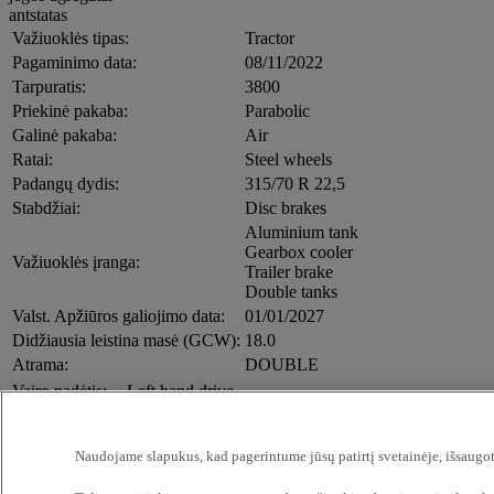
antstatas
Važiuoklės tipas:
Tractor
Pagaminimo data:
08/11/2022
Tarpuratis:
3800
Priekinė pakaba:
Parabolic
Galinė pakaba:
Air
Ratai:
Steel wheels
Padangų dydis:
315/70 R 22,5
Stabdžiai:
Disc brakes
Aluminium tank
Gearbox cooler
Važiuoklės įranga:
Trailer brake
Double tanks
Valst. Apžiūros galiojimo data:
01/01/2027
Didžiausia leistina masė (GCW):
18.0
Atrama:
DOUBLE
Vairo padėtis:
Left hand drive
Air condition automatic
Central locking
Double bunk
Naudojame slapukus, kad pagerintume jūsų patirtį svetainėje, išsaugot
Heated mirrors