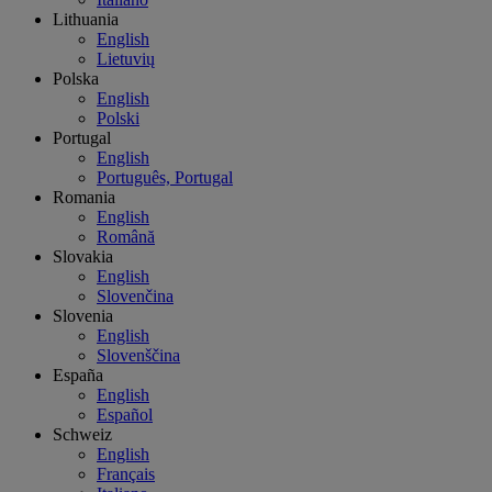
Lithuania
English
Lietuvių
Polska
English
Polski
Portugal
English
Português, Portugal
Romania
English
Română
Slovakia
English
Slovenčina
Slovenia
English
Slovenščina
España
English
Español
Schweiz
English
Français