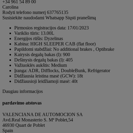
+34 961 54 89 00
Carolina
Rodyti telefono numerį
637765135
Susisiekite naudodami Whatsapp
Siųsti pranešimą
Pirmosios registracijos data:
17/01/2023
Variklio tūris:
13.00L
Energijos rūšis:
Dyzelinas
Kabina:
HIGH SLEEPER CAB (flat floor)
Papildomi stabdžiai:
No additional brakes , Optibrake
Kairysis degalų bakas (l):
900
Dešinysis degalų bakas (l):
405
Važiuoklės aukštis:
Medium
Įranga:
ADR, Difflocks, DoubleBunk, Refrigerator
Didžiausia leistina masė (GCW):
18t
Didžiausioji leidžiamoji masė:
40t
Daugiau informacijos
pardavimo atstovas
VALENCIANA DE AUTOMOCION SA
Avd.Real Monasterio S. Mª Poblet,54
46930 Quart de Poblet
Spain