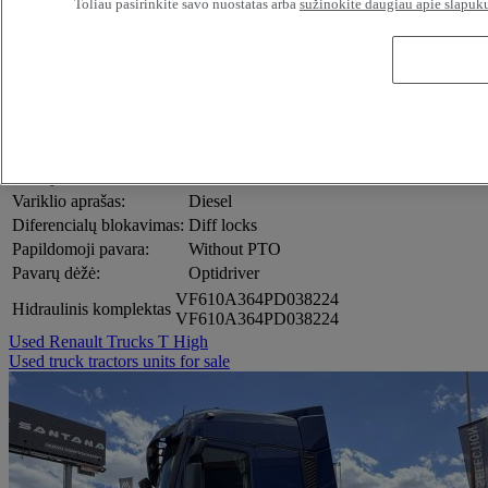
Kabinos įranga:
Cab heater
Toliau pasirinkite savo nuostatas arba
sužinokite daugiau apie slapuku
Extra thick cab insulation
FMS gateway
Refrigerator
Sunvisor
Kabinos išorė:
Roof spoiler
Priekinės ašies apkrova:
8.00
Galinės ašies apkrova:
13.00
Emisija:
Euro 6
Variklio aprašas:
Diesel
Diferencialų blokavimas:
Diff locks
Papildomoji pavara:
Without PTO
Pavarų dėžė:
Optidriver
VF610A364PD038224
Hidraulinis komplektas
VF610A364PD038224
Used Renault Trucks T High
Used truck tractors units for sale