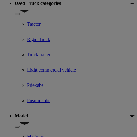
Used Truck categories
Show submenu for Used Truck categories
Tractor
Rigid Truck
Truck trailer
Light commercial vehicle
Priekaba
Puspriekabė
Model
Show submenu for Model
Magnum