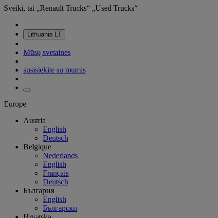
Sveiki, tai „Renault Trucks“ „Used Trucks“
Lithuania
LT
Mūsų svetainės
susisiekite su mumis
Europe
Austria
English
Deutsch
Belgique
Nederlands
English
Français
Deutsch
България
English
Български
Hrvatska