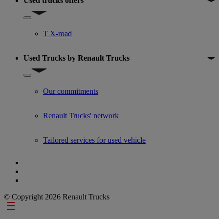
Used trucks offers
Show submenu for Used trucks offers
T X-road
Used Trucks by Renault Trucks
Show submenu for Used Trucks by Renault Trucks
Our commitments
Renault Trucks' network
Tailored services for used vehicle
© Copyright 2026 Renault Trucks
Footer links