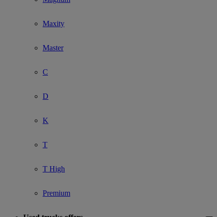
Maxity
Master
C
D
K
T
T High
Premium