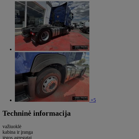
+5
Techninė informacija
važiuoklė
kabina ir įranga
jėgos agregatai