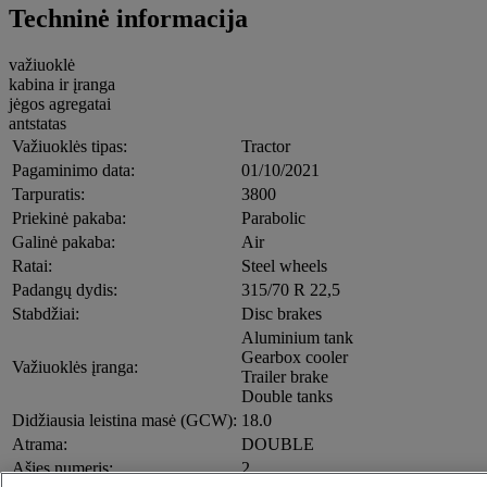
Techninė informacija
važiuoklė
kabina ir įranga
jėgos agregatai
antstatas
Važiuoklės tipas:
Tractor
Pagaminimo data:
01/10/2021
Tarpuratis:
3800
Priekinė pakaba:
Parabolic
Galinė pakaba:
Air
Ratai:
Steel wheels
Padangų dydis:
315/70 R 22,5
Stabdžiai:
Disc brakes
Aluminium tank
Gearbox cooler
Važiuoklės įranga:
Trailer brake
Double tanks
Didžiausia leistina masė (GCW):
18.0
Atrama:
DOUBLE
Ašies numeris:
2