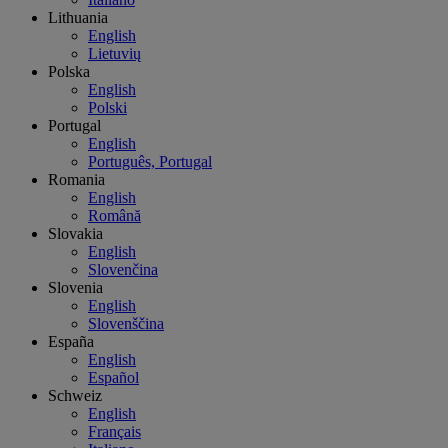
Lithuania
English
Lietuvių
Polska
English
Polski
Portugal
English
Português, Portugal
Romania
English
Română
Slovakia
English
Slovenčina
Slovenia
English
Slovenščina
España
English
Español
Schweiz
English
Français