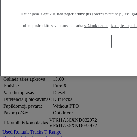
Vairo padėtis:
Left hand drive
Adaptive cruise control
Naudojame slapukus, kad pagerintume jūsų patirtį svetainėje, išsaugot
Air condition automatic
Central locking
Double bunk
Toliau pasirinkite savo nuostatas arba
sužinokite daugiau apie slapuku
Heated mirrors
Kabinos įranga:
Cab heater
FMS gateway
Navigation
Refrigerator
Sunvisor
Kabinos išorė:
(3D) Air flow set
Priekinės ašies apkrova:
7.50
Galinės ašies apkrova:
13.00
Emisija:
Euro 6
Variklio aprašas:
Diesel
Diferencialų blokavimas:
Diff locks
Papildomoji pavara:
Without PTO
Pavarų dėžė:
Optidriver
VF611A36XND032972
Hidraulinis komplektas
VF611A36XND032972
Used Renault Trucks T Range