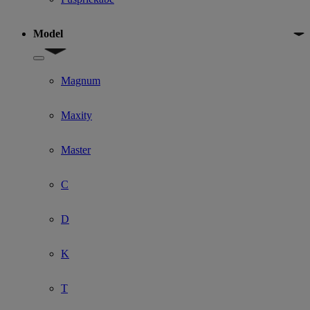
Model
Show submenu for Model
Magnum
Maxity
Master
C
D
K
T