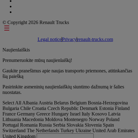
© Copyright 2026 Renault Trucks
Footer links
Legal notice
Privacy
renault-trucks.com
Naujienlaiškis
Prenumeruokite mūsų naujienlaiškį!
Gaukite pranešimus apie naujas transporto priemones, atitinkančias
šią paiešką
Pasirinkite asmeninių naujienlaiškių siuntimo dažnumą ir šalies
nuostatas.
Select All
Albania
Austria
Belarus
Belgium
Bosnia-Herzegovina
Bulgaria
Chile
Croatia
Czech Republic
Denmark
Estonia
Finland
France
Germany
Greece
Hungary
Israel
Italy
Kosovo
Latvia
Lithuania
Macedonia
Moldova
Montenegro
Norway
Poland
Portugal
Romania
Russia
Serbia
Slovakia
Slovenia
Spain
Switzerland
The Netherlands
Turkey
Ukraine
United Arab Emirates
United Kingdom