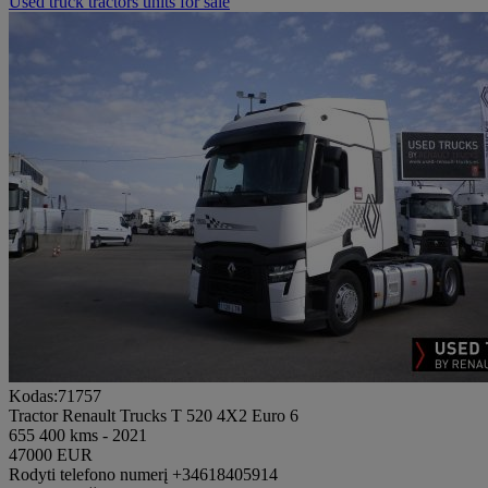
Used truck tractors units for sale
Kodas:71757
Tractor Renault Trucks T 520 4X2 Euro 6
655 400 kms - 2021
47000 EUR
Rodyti telefono numerį
+34618405914