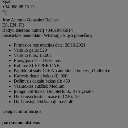
Spain
+34 968 68 75 13
Jose Antonio Gonzalez Ballesta
ES, EN, FR
Rodyti telefono numerį
+34618405914
Susisiekite naudodami Whatsapp
Siųsti pranešimą
Pirmosios registracijos data:
28/10/2021
Variklio galia:
520
Variklio tūris:
13.00L
Energijos rūšis:
Dyzelinas
Kabina:
SLEEPER CAB
Papildomi stabdžiai:
No additional brakes , Optibrake
Kairysis degalų bakas (l):
900
Dešinysis degalų bakas (l):
450
Važiuoklės aukštis:
Medium
Įranga:
Difflocks, DoubleBunk, Refrigerator
Didžiausia leistina masė (GCW):
18t
Didžiausioji leidžiamoji masė:
40t
Daugiau informacijos
pardavimo atstovas