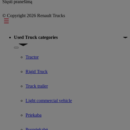
Siųsti pranešimą
© Copyright 2026 Renault Trucks
Footer
Used Truck categories
Show submenu for Used Truck categories
Tractor
Rigid Truck
Truck trailer
Light commercial vehicle
Priekaba
Puspriekabė