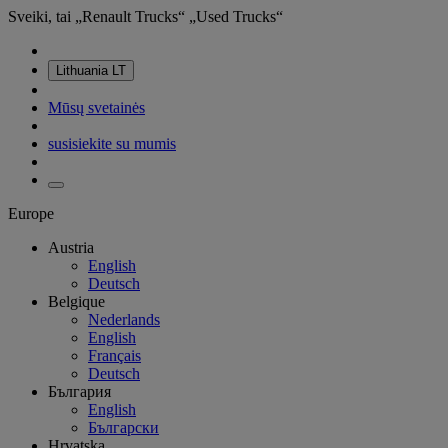
Sveiki, tai „Renault Trucks“ „Used Trucks“
Lithuania
LT
Mūsų svetainės
susisiekite su mumis
Europe
Austria
English
Deutsch
Belgique
Nederlands
English
Français
Deutsch
България
English
Български
Hrvatska