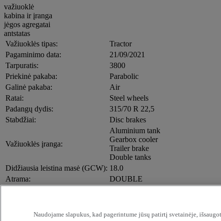
važiuoklė
kabina ir įranga
jėgos agregatai
antstatas
Važiuoklės tipas:
Tractor
Pagaminimo data:
21/09/2021
Tarpuratis:
3800
Priekinė pakaba:
Parabolic
Galinė pakaba:
Air
Ratai:
Steel wheels
Padangų dydis:
315/70 R 22,5
Stabdžiai:
Disc brakes
Aluminium tank
Gearbox cooler
Važiuoklės įranga:
Trailer brake
Double tanks
Didžiausia leistina masė (GCW):
18.0
Atrama:
DOUBLE
Vairo padėtis:
Left hand drive
Adaptive cruise control
Air condition automatic
Naudojame slapukus, kad pagerintume jūsų patirtį svetainėje, išsaugot
Central locking