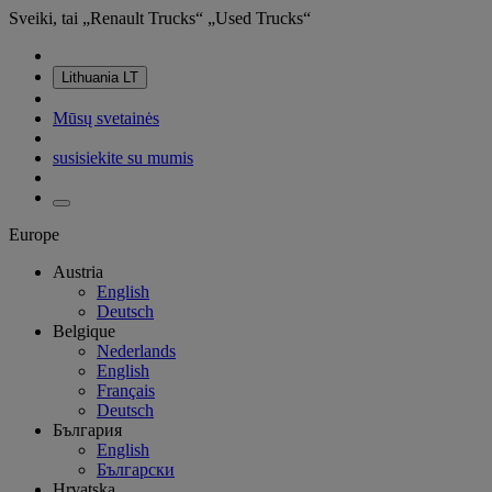
Sveiki, tai „Renault Trucks“ „Used Trucks“
Lithuania
LT
Mūsų svetainės
susisiekite su mumis
Europe
Austria
English
Deutsch
Belgique
Nederlands
English
Français
Deutsch
България
English
Български
Hrvatska