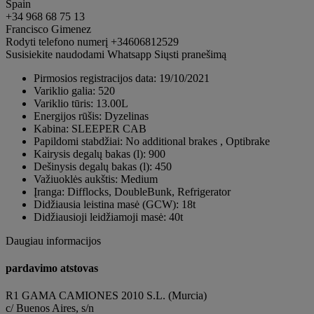
Spain
+34 968 68 75 13
Francisco Gimenez
Rodyti telefono numerį
+34606812529
Susisiekite naudodami Whatsapp
Siųsti pranešimą
Pirmosios registracijos data:
19/10/2021
Variklio galia:
520
Variklio tūris:
13.00L
Energijos rūšis:
Dyzelinas
Kabina:
SLEEPER CAB
Papildomi stabdžiai:
No additional brakes , Optibrake
Kairysis degalų bakas (l):
900
Dešinysis degalų bakas (l):
450
Važiuoklės aukštis:
Medium
Įranga:
Difflocks, DoubleBunk, Refrigerator
Didžiausia leistina masė (GCW):
18t
Didžiausioji leidžiamoji masė:
40t
Daugiau informacijos
pardavimo atstovas
R1 GAMA CAMIONES 2010 S.L. (Murcia)
c/ Buenos Aires, s/n