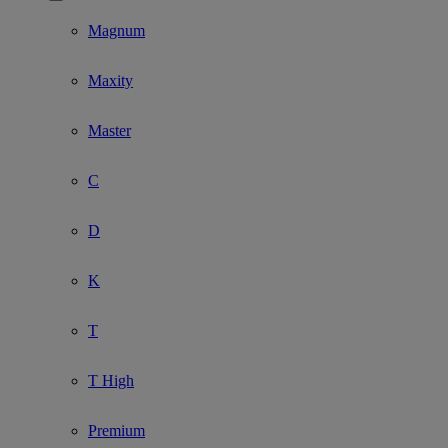
Show submenu for Model
Magnum
Maxity
Master
C
D
K
T
T High
Premium