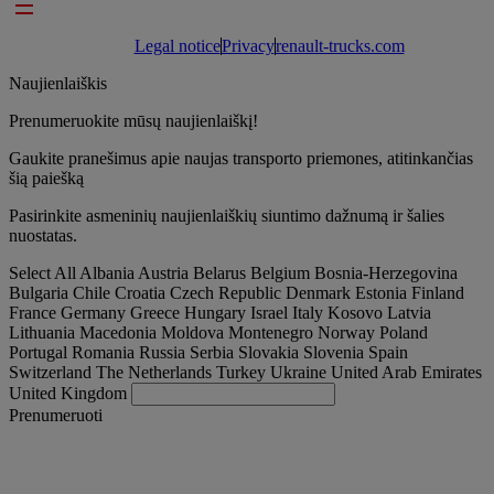
Footer links
Legal notice
Privacy
renault-trucks.com
Naujienlaiškis
Prenumeruokite mūsų naujienlaiškį!
Gaukite pranešimus apie naujas transporto priemones, atitinkančias
šią paiešką
Pasirinkite asmeninių naujienlaiškių siuntimo dažnumą ir šalies
nuostatas.
Select All
Albania
Austria
Belarus
Belgium
Bosnia-Herzegovina
Bulgaria
Chile
Croatia
Czech Republic
Denmark
Estonia
Finland
France
Germany
Greece
Hungary
Israel
Italy
Kosovo
Latvia
Lithuania
Macedonia
Moldova
Montenegro
Norway
Poland
Portugal
Romania
Russia
Serbia
Slovakia
Slovenia
Spain
Switzerland
The Netherlands
Turkey
Ukraine
United Arab Emirates
United Kingdom
Prenumeruoti
Lithuania
Lietuvių