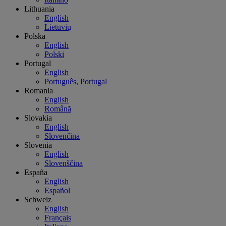
Lithuania
English
Lietuvių
Polska
English
Polski
Portugal
English
Português, Portugal
Romania
English
Română
Slovakia
English
Slovenčina
Slovenia
English
Slovenščina
España
English
Español
Schweiz
English
Français