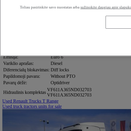
Double bunk
Toliau pasirinkite savo nuostatas arba
sužinokite daugiau apie slapuku
Kabinos įranga:
Heated mirrors
Cab heater
FMS gateway
Refrigerator
Sunvisor
Kabinos išorė:
(3D) Air flow set
Priekinės ašies apkrova:
7.50
Galinės ašies apkrova:
13.00
Emisija:
Euro 6
Variklio aprašas:
Diesel
Diferencialų blokavimas:
Diff locks
Papildomoji pavara:
Without PTO
Pavarų dėžė:
Optidriver
VF611A365ND032703
Hidraulinis komplektas
VF611A365ND032703
Used Renault Trucks T Range
Used truck tractors units for sale