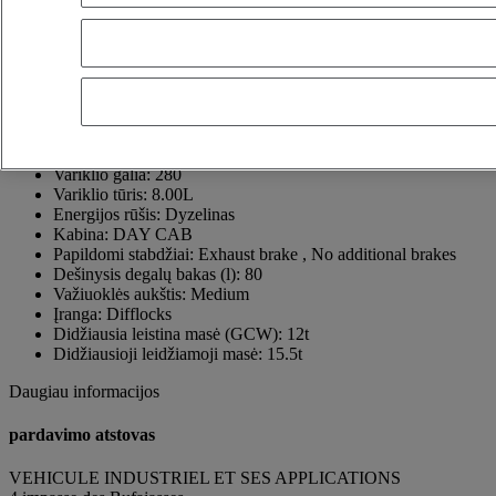
16440 ROULLET SAINT ESTEPHE
France
05 45 67 10 15
Jérémy GOMET
Rodyti telefono numerį
+33640425107
Susisiekite naudodami Whatsapp
Siųsti pranešimą
Pirmosios registracijos data:
09/12/2025
Variklio galia:
280
Variklio tūris:
8.00L
Energijos rūšis:
Dyzelinas
Kabina:
DAY CAB
Papildomi stabdžiai:
Exhaust brake , No additional brakes
Dešinysis degalų bakas (l):
80
Važiuoklės aukštis:
Medium
Įranga:
Difflocks
Didžiausia leistina masė (GCW):
12t
Didžiausioji leidžiamoji masė:
15.5t
Daugiau informacijos
pardavimo atstovas
VEHICULE INDUSTRIEL ET SES APPLICATIONS