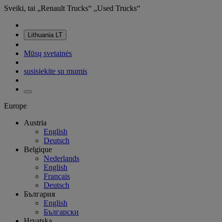
Sveiki, tai „Renault Trucks“ „Used Trucks“
Lithuania
LT
Mūsų svetainės
susisiekite su mumis
Europe
Austria
English
Deutsch
Belgique
Nederlands
English
Français
Deutsch
България
English
Български
Hrvatska