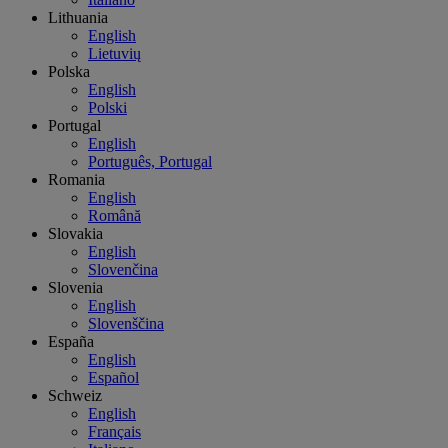
Lithuania
English
Lietuvių
Polska
English
Polski
Portugal
English
Português, Portugal
Romania
English
Română
Slovakia
English
Slovenčina
Slovenia
English
Slovenščina
España
English
Español
Schweiz
English
Français