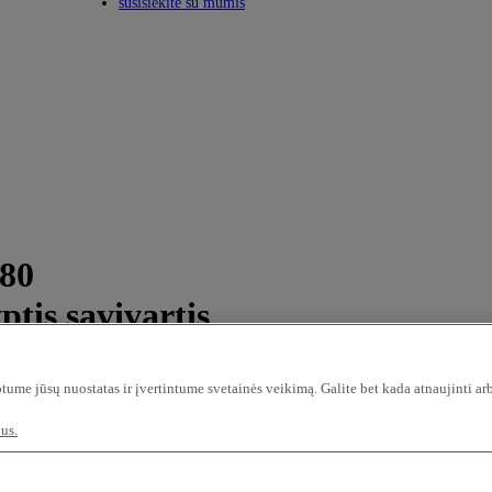
Toggle submenu
susisiekite su mumis
280
ptis savivartis
tume jūsų nuostatas ir įvertintume svetainės veikimą. Galite bet kada atnaujinti ar
us.