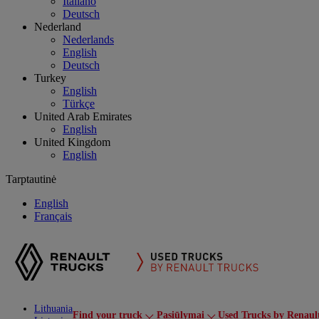
Italiano
Deutsch
Nederland
Nederlands
English
Deutsch
Turkey
English
Türkçe
United Arab Emirates
English
United Kingdom
English
Tarptautinė
English
Français
Lithuania
Find your truck
Pasiūlymai
Used Trucks by Renaul