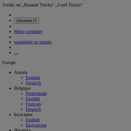
Sveiki, tai „Renault Trucks“ „Used Trucks“
Lithuania
LT
Mūsų svetainės
susisiekite su mumis
Europe
Austria
English
Deutsch
Belgique
Nederlands
English
Français
Deutsch
България
English
Български
Hrvatska