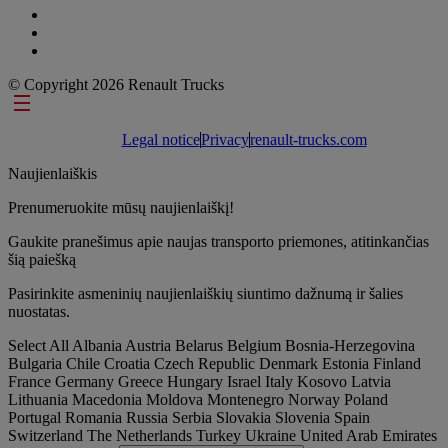
© Copyright 2026 Renault Trucks
Footer links
Legal notice
Privacy
renault-trucks.com
Naujienlaiškis
Prenumeruokite mūsų naujienlaiškį!
Gaukite pranešimus apie naujas transporto priemones, atitinkančias
šią paiešką
Pasirinkite asmeninių naujienlaiškių siuntimo dažnumą ir šalies
nuostatas.
Select All
Albania
Austria
Belarus
Belgium
Bosnia-Herzegovina
Bulgaria
Chile
Croatia
Czech Republic
Denmark
Estonia
Finland
France
Germany
Greece
Hungary
Israel
Italy
Kosovo
Latvia
Lithuania
Macedonia
Moldova
Montenegro
Norway
Poland
Portugal
Romania
Russia
Serbia
Slovakia
Slovenia
Spain
Switzerland
The Netherlands
Turkey
Ukraine
United Arab Emirates