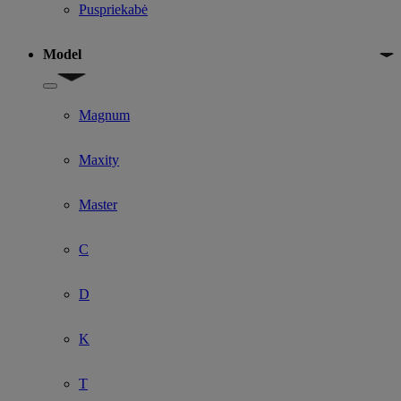
Puspriekabė
Model
Show submenu for Model
Magnum
Maxity
Master
C
D
K
T