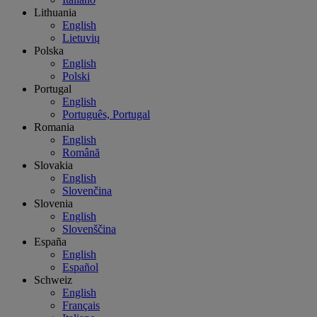
Lithuania
English
Lietuvių
Polska
English
Polski
Portugal
English
Português, Portugal
Romania
English
Română
Slovakia
English
Slovenčina
Slovenia
English
Slovenščina
España
English
Español
Schweiz
English
Français