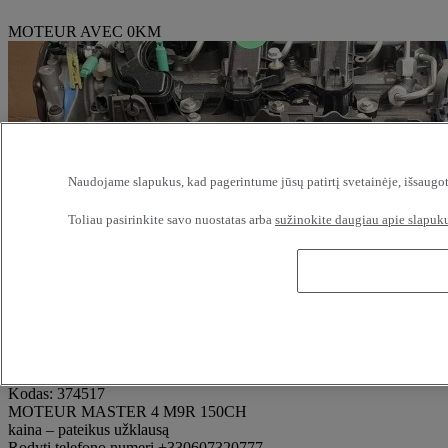
MOTEUR AVEC 0KM
Naudojame slapukus, kad pagerintume jūsų patirtį svetainėje, išsaugot
Toliau pasirinkite savo nuostatas arba
sužinokite daugiau apie slapuku
Kodas: 374517
MOTEUR MASTER 4 M9R 150CH
kaina – pateikus užklausą
Rodyti telefono numerį
+330607320777