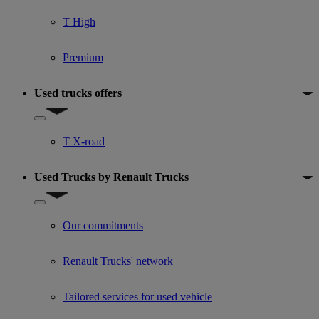
T High
Premium
Used trucks offers
Show submenu for Used trucks offers
T X-road
Used Trucks by Renault Trucks
Show submenu for Used Trucks by Renault Trucks
Our commitments
Renault Trucks' network
Tailored services for used vehicle