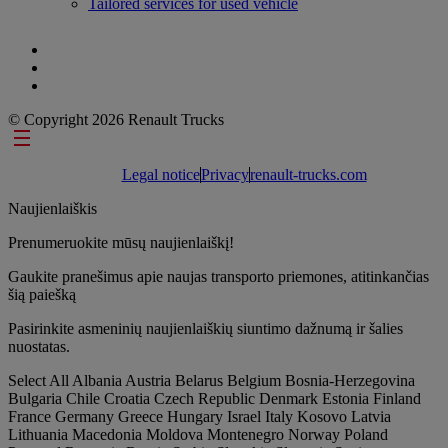
Tailored services for used vehicle
© Copyright 2026 Renault Trucks
Footer links
Legal notice
Privacy
renault-trucks.com
Naujienlaiškis
Prenumeruokite mūsų naujienlaiškį!
Gaukite pranešimus apie naujas transporto priemones, atitinkančias
šią paiešką
Pasirinkite asmeninių naujienlaiškių siuntimo dažnumą ir šalies
nuostatas.
Select All
Albania
Austria
Belarus
Belgium
Bosnia-Herzegovina
Bulgaria
Chile
Croatia
Czech Republic
Denmark
Estonia
Finland
France
Germany
Greece
Hungary
Israel
Italy
Kosovo
Latvia
Lithuania
Macedonia
Moldova
Montenegro
Norway
Poland