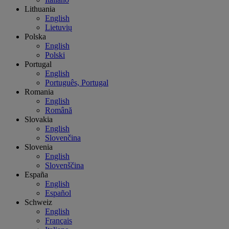
Lithuania
English
Lietuvių
Polska
English
Polski
Portugal
English
Português, Portugal
Romania
English
Română
Slovakia
English
Slovenčina
Slovenia
English
Slovenščina
España
English
Español
Schweiz
English
Français