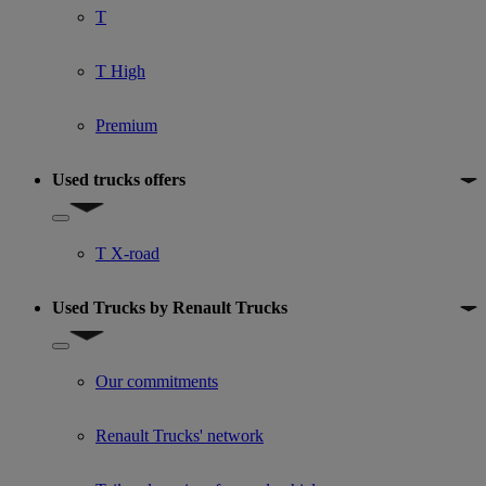
T
T High
Premium
Used trucks offers
Show submenu for Used trucks offers
T X-road
Used Trucks by Renault Trucks
Show submenu for Used Trucks by Renault Trucks
Our commitments
Renault Trucks' network