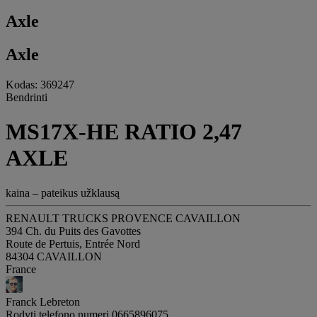
Axle
Axle
Kodas: 369247
Bendrinti
MS17X-HE RATIO 2,47
AXLE
kaina – pateikus užklausą
RENAULT TRUCKS PROVENCE CAVAILLON
394 Ch. du Puits des Gavottes
Route de Pertuis, Entrée Nord
84304 CAVAILLON
France
Franck Lebreton
Rodyti telefono numerį
0665896075