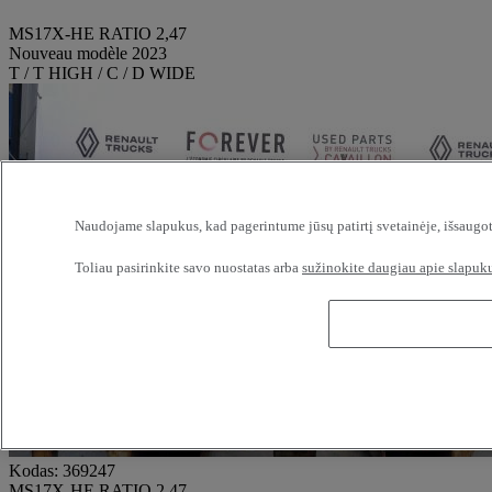
MS17X-HE RATIO 2,47
Nouveau modèle 2023
T / T HIGH / C / D WIDE
Naudojame slapukus, kad pagerintume jūsų patirtį svetainėje, išsaugot
Toliau pasirinkite savo nuostatas arba
sužinokite daugiau apie slapuku
Kodas: 369247
MS17X-HE RATIO 2,47