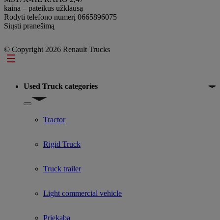
kaina – pateikus užklausą
Rodyti telefono numerį
0665896075
Siųsti pranešimą
© Copyright 2026 Renault Trucks
Footer
Used Truck categories
Show submenu for Used Truck categories
Tractor
Rigid Truck
Truck trailer
Light commercial vehicle
Priekaba