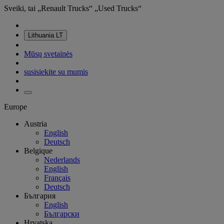
Sveiki, tai „Renault Trucks“ „Used Trucks“
Lithuania
LT
Mūsų svetainės
susisiekite su mumis
Europe
Austria
English
Deutsch
Belgique
Nederlands
English
Français
Deutsch
България
English
Български
Hrvatska