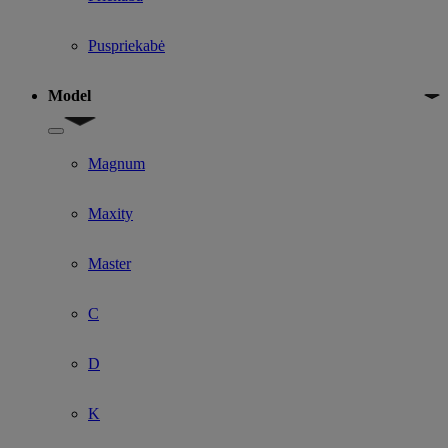
Puspriekabė
Model
Show submenu for Model
Magnum
Maxity
Master
C
D
K