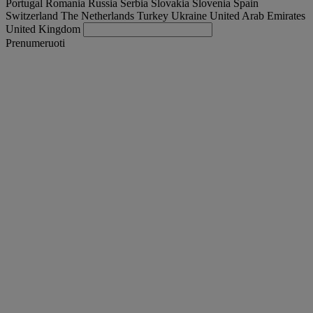
Portugal
Romania
Russia
Serbia
Slovakia
Slovenia
Spain
Switzerland
The Netherlands
Turkey
Ukraine
United Arab Emirates
United Kingdom
Prenumeruoti
Lithuania
Lietuvių
Find your truck
Togg
Pasiūlymai
Togg
Used Trucks by Renault Trucks
Togg
Mūsų svetainės
susisiekite su mumis