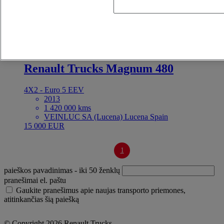
mažėjančia tvarka
rida – didėjančia tvarka
kaina – mažėjančia tvarka
kaina – didėjančia tvarka
Artimiausios transporto priemonės
OK
For Sale
Kodas:71051
Tractor
Renault Trucks Magnum 480
4X2 - Euro 5 EEV
2013
1 420 000 kms
VEINLUC SA (Lucena) Lucena Spain
15 000 EUR
1
paieškos pavadinimas
- iki 50 ženklų
pranešimai el. paštu
Gaukite pranešimus apie naujas transporto priemones,
atitinkančias šią paiešką
© Copyright 2026 Renault Trucks