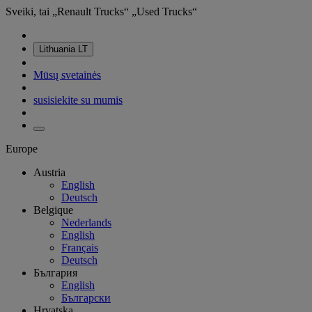
Sveiki, tai „Renault Trucks“ „Used Trucks“
Lithuania
LT
Mūsų svetainės
susisiekite su mumis
Europe
Austria
English
Deutsch
Belgique
Nederlands
English
Français
Deutsch
България
English
Български
Hrvatska