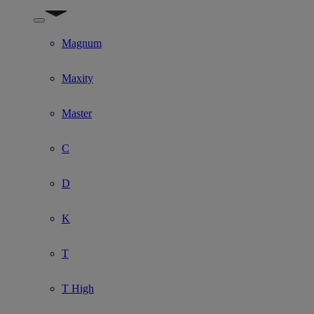
Show submenu for Model
Magnum
Maxity
Master
C
D
K
T
T High