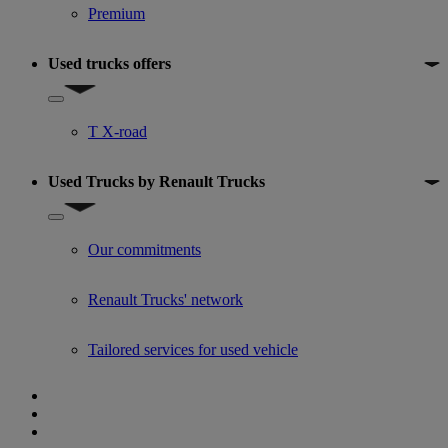
Premium
Used trucks offers
Show submenu for Used trucks offers
T X-road
Used Trucks by Renault Trucks
Show submenu for Used Trucks by Renault Trucks
Our commitments
Renault Trucks' network
Tailored services for used vehicle