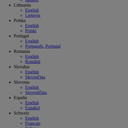
Lithuania
English
Lietuvių
Polska
English
Polski
Portugal
English
Português, Portugal
Romania
English
Română
Slovakia
English
Slovenčina
Slovenia
English
Slovenščina
España
English
Español
Schweiz
English
Français