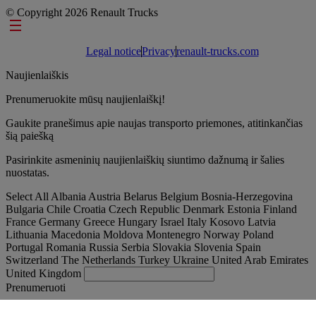
© Copyright 2026 Renault Trucks
Footer links
Legal notice
Privacy
renault-trucks.com
Naujienlaiškis
Prenumeruokite mūsų naujienlaiškį!
Gaukite pranešimus apie naujas transporto priemones, atitinkančias
šią paiešką
Pasirinkite asmeninių naujienlaiškių siuntimo dažnumą ir šalies
nuostatas.
Select All
Albania
Austria
Belarus
Belgium
Bosnia-Herzegovina
Bulgaria
Chile
Croatia
Czech Republic
Denmark
Estonia
Finland
France
Germany
Greece
Hungary
Israel
Italy
Kosovo
Latvia
Lithuania
Macedonia
Moldova
Montenegro
Norway
Poland
Portugal
Romania
Russia
Serbia
Slovakia
Slovenia
Spain
Switzerland
The Netherlands
Turkey
Ukraine
United Arab Emirates
United Kingdom
Prenumeruoti
Lithuania